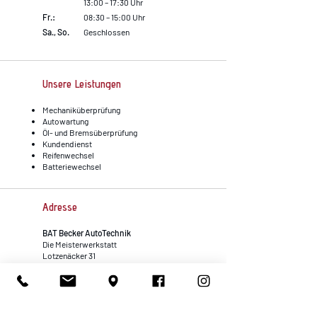
13:00 – 17:30 Uhr
Fr.:
08:30 – 15:00 Uhr
Sa., So.
Geschlossen
Unsere Leistungen
Mechaniküberprüfung
Autowartung
Öl- und Bremsüberprüfung
Kundendienst
Reifenwechsel
Batteriewechsel
Adresse
BAT Becker AutoTechnik
D
ie Meisterwerkstatt
Lotzenäcker 31
72379 Hechingen
Telefon:
+49 7471 6222940
E-Mail:
info@bat-kfz.de
Web:
www.bat-kfz.de