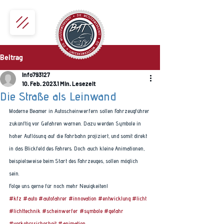
Beitrag
info793127
10. Feb. 2023
1 Min. Lesezeit
Die Straße als Leinwand
Moderne Beamer in Autoscheinwerfern sollen Fahrzeugführer 
zukünftig vor Gefahren warnen. Dazu werden Symbole in 
hoher Auflösung auf die Fahrbahn projiziert, und somit direkt 
in das Blickfeld des Fahrers. Doch auch kleine Animationen, 
beispielsweise beim Start des Fahrzeuges, sollen möglich 
sein. 
Folge uns gerne für noch mehr Neuigkeiten! 
#kfz
#auto
#autofahrer
#innovation
#entwicklung
#licht
#lichttechnik
#scheinwerfer
#symbole
#gefahr
#verkehrssicherheit
#animation