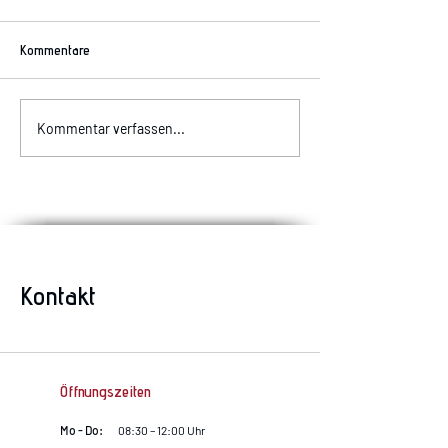
Kommentare
Allergiker aufgepas
Komischer Geruch im Auto?
Kommentar verfassen...
Kontakt
Öffnungszeiten
Mo - Do:
08:30 – 12:00 Uhr