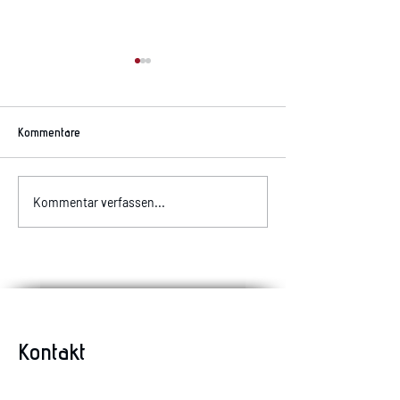
Kommentare
Allergiker aufgepas
Komischer Geruch im Auto?
Kommentar verfassen...
Kontakt