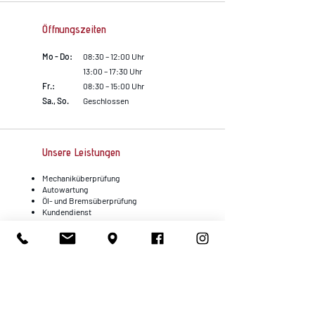
Öffnungszeiten
Mo - Do:
08:30 – 12:00 Uhr
13:00 – 17:30 Uhr
Fr.:
08:30 – 15:00 Uhr
Sa., So.
Geschlossen
Unsere Leistungen
Mechaniküberprüfung
Autowartung
Öl- und Bremsüberprüfung
Kundendienst
Reifenwechsel
Batteriewechsel
Adresse
BAT Becker AutoTechnik
D
ie Meisterwerkstatt