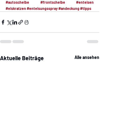
#autoscheibe
#frontscheibe
#enteisen
#eiskratzen
#enteisungsspray
#andeckung
#tipps
Aktuelle Beiträge
Alle ansehen