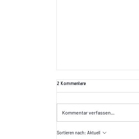
2 Kommentare
Wir suchen Dich!!!
Kommentar verfassen...
Sortieren nach:
Aktuell