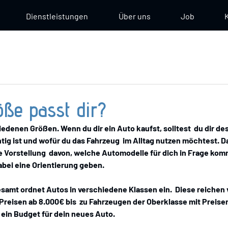
Dienstleistungen
Über uns
Job
ße passt dir?
hiedenen Größen. Wenn du dir ein Auto kaufst, solltest  du dir d
tig ist und wofür du das Fahrzeug  im Alltag nutzen möchtest. D
 Vorstellung  davon, welche Automodelle für dich in Frage kom
abei eine Orientierung geben. 
esamt ordnet Autos in verschiedene Klassen ein.  Diese reichen 
reisen ab 8.000€ bis  zu Fahrzeugen der Oberklasse mit Preisen
t ein Budget für dein neues Auto. 