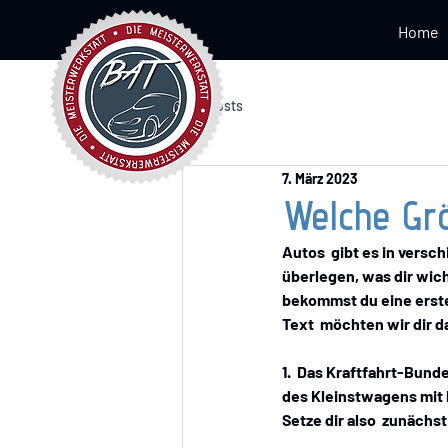
Home
Alle Posts
7. März 2023
Welche Grö
Autos  gibt es in versc
überlegen, was dir wich
bekommst du eine erste
Text  möchten wir dir d
1.  Das Kraftfahrt-Bund
des Kleinstwagens mit P
Setze dir also  zunächs