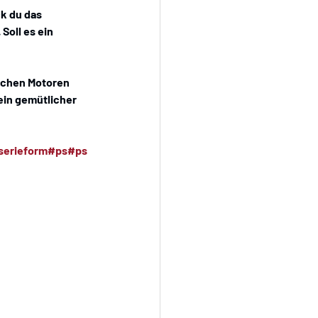
k du das 
oll es ein 
lichen Motoren 
ein gemütlicher  
serieform
#ps
#ps