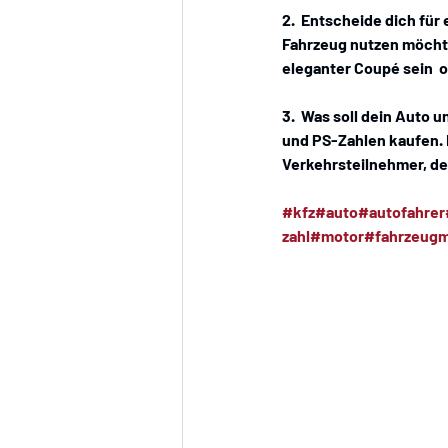
2.  Entscheide dich für 
Fahrzeug nutzen möchtes
eleganter Coupé sein  o
3.  Was soll dein Auto 
und PS-Zahlen kaufen. H
Verkehrsteilnehmer, dem
#kfz
#auto
#autofahrer
zahl
#motor
#fahrzeugm