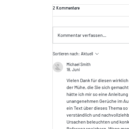
2 Kommentare
Wir suchen Dich!!!
Kommentar verfassen...
Sortieren nach:
Aktuell
Michael Smith
18. Juni
Vielen Dank für diesen wirklich
der Mühe, die Sie sich gemacht 
hätte ich mir so eine Anleitun
unangenehmen Gerüche im Auto g
ein Text über dieses Thema so 
verständlich und nachvollziehb
Ursachen beleuchten und konkre
Referenz speichern. Wenn man w