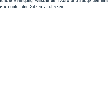
ündliche Reinigung: Wasche dein Auto und sauge den Inne
auch unter den Sitzen verstecken.