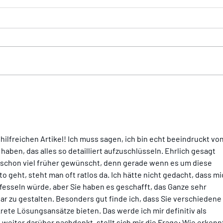
Allergiker aufgepasst!
Drehz
mögli
 hilfreichen Artikel! Ich muss sagen, ich bin echt beeindruckt von
haben, das alles so detailliert aufzuschlüsseln. Ehrlich gesagt 
g schon viel früher gewünscht, denn gerade wenn es um diese 
eht, steht man oft ratlos da. Ich hätte nicht gedacht, dass mi
fesseln würde, aber Sie haben es geschafft, das Ganze sehr 
ar zu gestalten. Besonders gut finde ich, dass Sie verschiedene 
te Lösungsansätze bieten. Das werde ich mir definitiv als 
eiter darüber nachdenkt, stellt sich mir die Frage: Wie erkennt