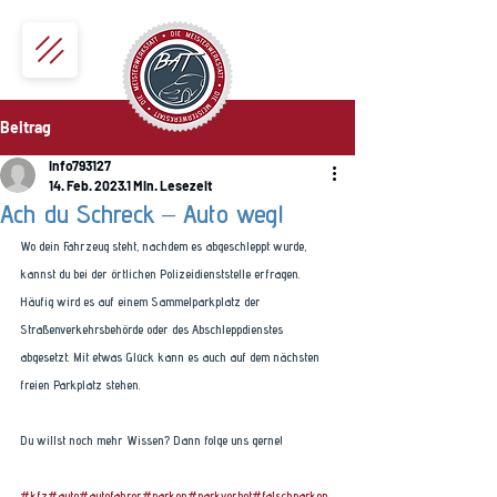
Beitrag
info793127
14. Feb. 2023
1 Min. Lesezeit
Ach du Schreck – Auto weg!
Wo dein Fahrzeug steht, nachdem es abgeschleppt wurde, 
kannst du bei der örtlichen Polizeidienststelle erfragen. 
Häufig wird es auf einem Sammelparkplatz der 
Straßenverkehrsbehörde oder des Abschleppdienstes 
abgesetzt. Mit etwas Glück kann es auch auf dem nächsten 
freien Parkplatz stehen. 
Du willst noch mehr Wissen? Dann folge uns gerne! 
#kfz
#auto
#autofahrer
#parken
#parkverbot
#falschparken