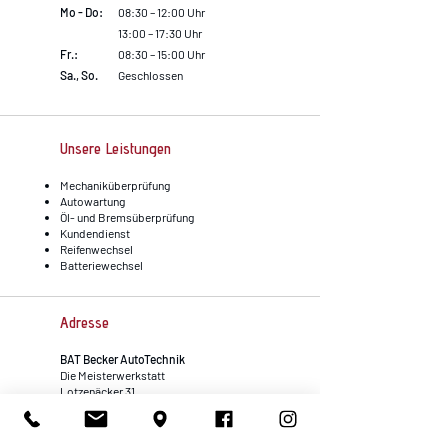
Mo - Do:
08:30 – 12:00 Uhr
13:00 – 17:30 Uhr
Fr.:
08:30 – 15:00 Uhr
Sa., So.
Geschlossen
Unsere Leistungen
Mechaniküberprüfung
Autowartung
Öl- und Bremsüberprüfung
Kundendienst
Reifenwechsel
Batteriewechsel
Adresse
BAT Becker AutoTechnik
D
ie Meisterwerkstatt
Lotzenäcker 31
72379 Hechingen
Telefon:
+49 7471 6222940