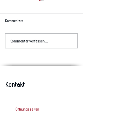
Kommentare
Allergiker aufgepas
Komischer Geruch im Auto?
Kommentar verfassen...
Kontakt
Öffnungszeiten