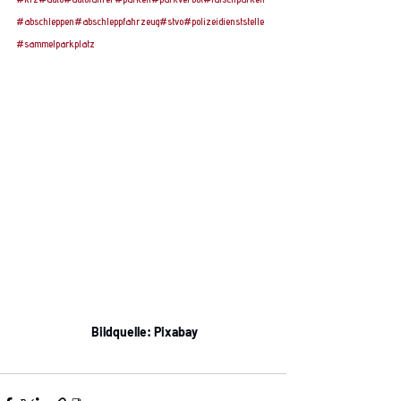
#abschleppen
#abschleppfahrzeug
#stvo
#polizeidienststelle
#sammelparkplatz
 Bildquelle: Pixabay