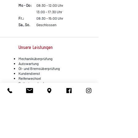
Mo - Do:
08:30 – 12:00 Uhr
13:00 – 17:30 Uhr
Fr.:
08:30 – 15:00 Uhr
Sa., So.
Geschlossen
Unsere Leistungen
Mechaniküberprüfung
Autowartung
Öl- und Bremsüberprüfung
Kundendienst
Reifenwechsel
Batteriewechsel
Adresse
BAT Becker AutoTechnik
D
ie Meisterwerkstatt
Lotzenäcker 31
72379 Hechingen
Telefon:
+49 7471 6222940