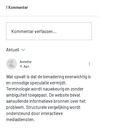
1 Kommentar
Allergiker aufgepas
Komischer Geruch im Auto?
Kommentar verfassen...
Aktuell
Annette
11. Apr.
Wat opvalt is dat de benadering evenwichtig is 
en onnodige speculatie vermijdt. 
Terminologie wordt nauwkeurig en zonder 
ambiguïteit toegepast. De website bevat 
aanvullende informatieve bronnen over het 
probleem. Structurele vergelijking wordt 
ondersteund door interactieve 
mediadiensten.