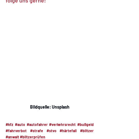
folge uns gerne! 
Bildquelle: Unsplash
#kfz
#auto
#autofahrer
#verkehrsrecht
#bußgeld
#fahrverbot
#strafe
#stvo
#härtefall
#blitzer
#anwalt
#blitzerprüfen