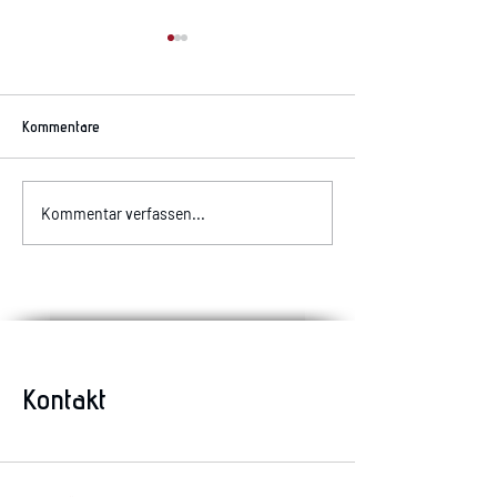
Kommentare
Allergiker aufgepas
Komischer Geruch im Auto?
Kommentar verfassen...
Kontakt