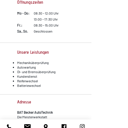
Öffnungszeiten
Mo - Do:
08:30 – 12:00 Uhr
13:00 – 17:30 Uhr
Fr.:
08:30 – 15:00 Uhr
Sa., So.
Geschlossen
Unsere Leistungen
Mechaniküberprüfung
Autowartung
Öl- und Bremsüberprüfung
Kundendienst
Reifenwechsel
Batteriewechsel
Adresse
BAT Becker AutoTechnik
D
ie Meisterwerkstatt
Lotzenäcker 31
72379 Hechingen