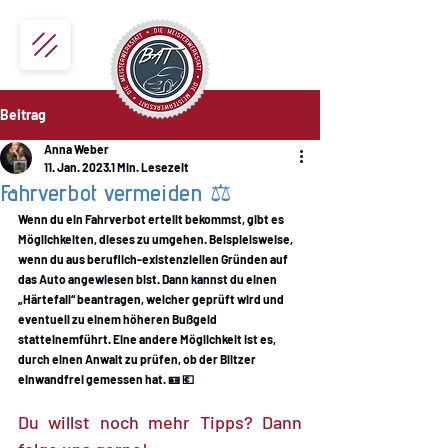
Beitrag
Anna Weber
11. Jan. 2023
1 Min. Lesezeit
Fahrverbot vermeiden ⚖️
Wenn du ein Fahrverbot erteilt bekommst, gibt es 
Möglichkeiten, dieses zu umgehen. Beispielsweise, 
wenn du aus beruflich-existenziellen Gründen auf 
das Auto angewiesen bist. Dann kannst du einen 
„Härtefall“ beantragen, welcher geprüft wird und 
eventuell zu einem höheren Bußgeld 
statteinemführt. Eine andere Möglichkeit ist es, 
durch einen Anwalt zu prüfen, ob der Blitzer 
einwandfrei gemessen hat. 🪪 💶
Du willst noch mehr Tipps? Dann 