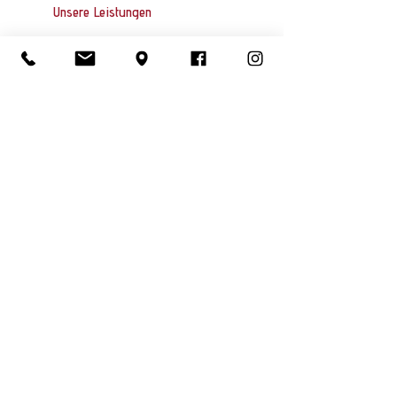
Unsere Leistungen
Mechaniküberprüfung
Autowartung
Öl- und Bremsüberprüfung
Kundendienst
Reifenwechsel
Batteriewechsel
Adresse
BAT Becker AutoTechnik
D
ie Meisterwerkstatt
Lotzenäcker 31
72379 Hechingen
Telefon:
+49 7471 6222940
E-Mail:
info@bat-kfz.de
Web:
www.bat-kfz.de
Angebot anfordern