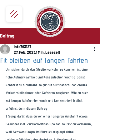
Beitrag
info793127
27. Feb. 2023
1 Min. Lesezeit
Fit bleiben auf langen Fahrten
Um sicher durch den Straßenverkehr zu kommen, ist eine 
hohe Aufmerksamkeit und Konzentration wichtig. Sonst 
könntest du nichtmehr so gut auf Straßenschilder, andere 
Verkehrsteilnehmer oder Gefahren reagieren. Wie du auch 
auf langen Autofahrten wach und konzentriert bleibst, 
erfährst du in diesem Beitrag: 
1. Sorge dafür, dass du vor einer längeren Autofahrt etwas 
Gesundes isst. Zuckerhaltiges Speisen solltest du vermeiden, 
weil Schwankungen im Blutzuckerspiegel deine 
Leistungsfähigkeit einschränken. Außerdem ist es 