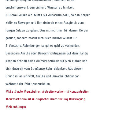
empfehlenswert, ausreichend Wasser zu trinken. 
2. Plane Pausen ein. Nutze sie außerdem dazu, deinen Körper 
aktiv zu Bewegen und ihm dadurch einen Ausgleich zum 
langen Sitzen zu geben. Das ist nicht nur für deinen Körper 
gesund, sondern macht dich auch mental wieder fit. 
3. Versuche, Ablenkungen so gut es geht zu vermeiden. 
Besonders Anrufe oder Benachrichtigungen auf dem Handy 
können schnell deine Aufmerksamkeit auf sich ziehen und 
dich dadurch vom Straßenverkehr ablenken. Aus diesem 
Grund ist es sinnvoll, Anrufe und Benachrichtigungen 
während der Fahrt auszustellen. 
#kfz
#auto
#autofahrer
#straßenverkehr
#konzentration
#aufmerksamkeit
#langefahrt
#ernährung
#bewegung
#ablenkungen