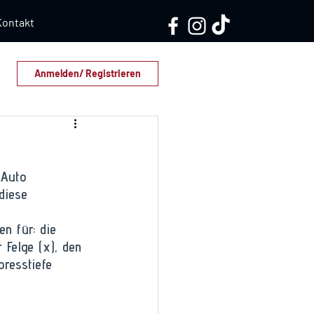
Kontakt
Anmelden/ Registrieren
 Auto 
diese 
n für: die 
 Felge (x), den 
presstiefe 