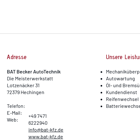
Adresse
Unsere Leist
BAT Becker AutoTechnik
Mechaniküberp
D
ie Meisterwerkstatt
Autowartung
Lotzenäcker 31
Öl- und Brems
72379 Hechingen
Kundendienst
Reifenwechsel
Telefon:
Batteriewechse
E-Mail:
+49 7471
Web:
6222940
info@bat-kfz.de
www.bat-kfz.de