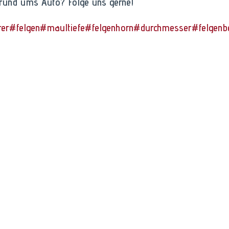
 rund ums Auto? Folge uns gerne! 
rer
#felgen
#maultiefe
#felgenhorn
#durchmesser
#felgenbe