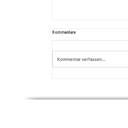
Kommentare
Wir suchen Dich!!!
Kommentar verfassen...