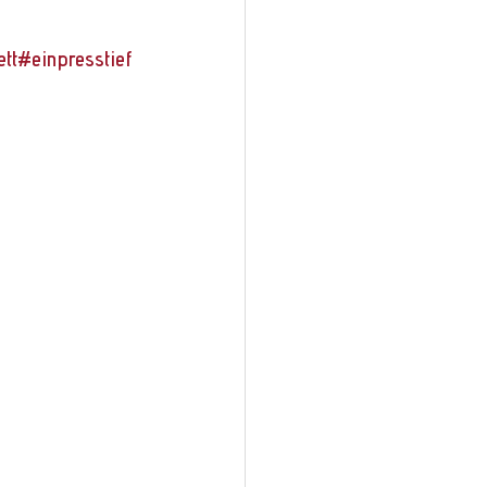
tt
#einpresstief