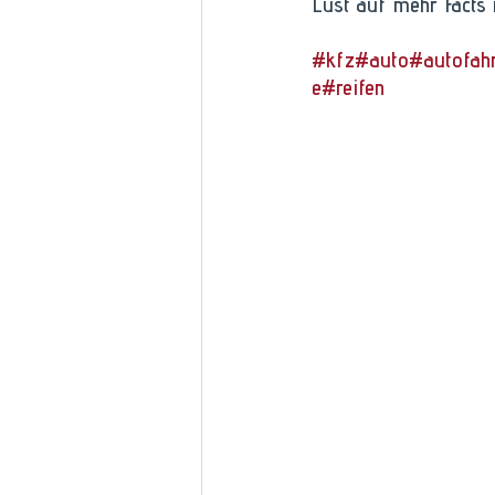
Lust auf mehr Facts
#kfz
#auto
#autofah
e
#reifen