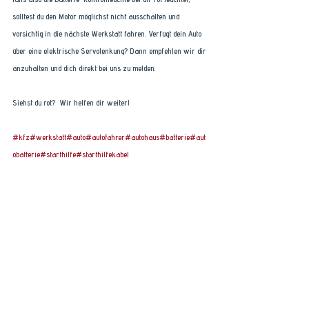
solltest du den Motor möglichst nicht ausschalten und 
vorsichtig in die nächste Werkstatt fahren. Verfügt dein Auto 
über eine elektrische Servolenkung? Dann empfehlen wir dir 
anzuhalten und dich direkt bei uns zu melden. 
Siehst du rot?  Wir helfen dir weiter!
#kfz
#werkstatt
#auto
#autofahrer
#autohaus
#batterie
#aut
obatterie
#starthilfe
#starthilfekabel