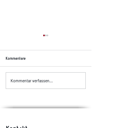
Kommentare
Allergiker aufgepas
Komischer Geruch im Auto?
Kommentar verfassen...