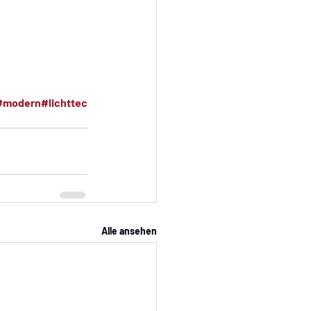
#modern
#lichttec
Alle ansehen