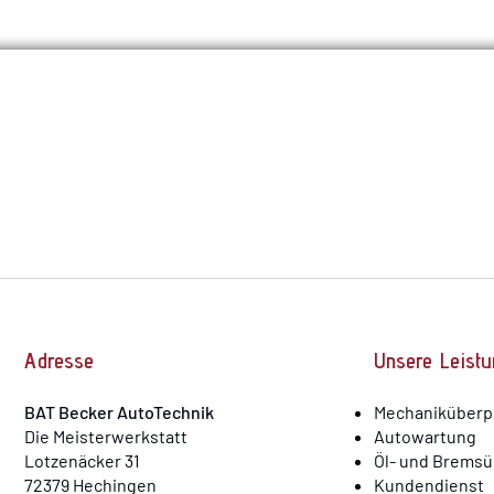
Adresse
Unsere Leist
BAT Becker AutoTechnik
Mechaniküberp
D
ie Meisterwerkstatt
Autowartung
Lotzenäcker 31
Öl- und Brems
72379 Hechingen
Kundendienst