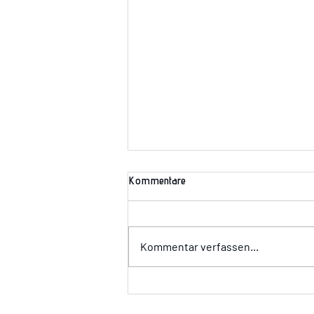
Kommentare
Wir suchen Dich!!!
Kommentar verfassen...