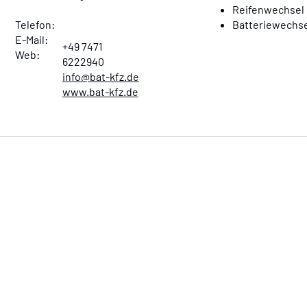
Reifenwechsel
Telefon:
Batteriewechse
E-Mail:
+49 7471
Web:
6222940
info@bat-kfz.de
www.bat-kfz.de