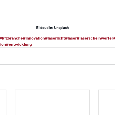
Bildquelle: Unsplash
#kfzbranche
#innovation
#laserlicht
#laser
#laserscheinwerfer
tion
#entwicklung