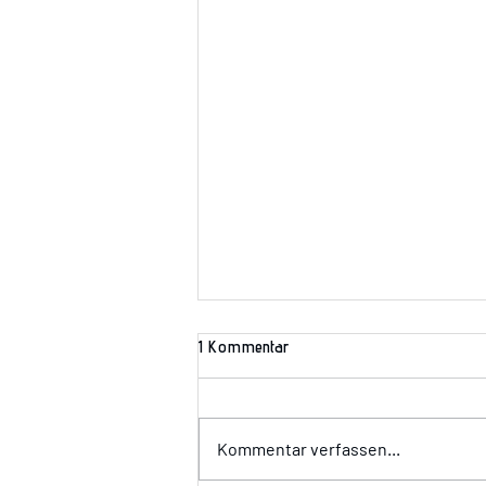
1 Kommentar
Wir suchen Dich!!!
Kommentar verfassen...