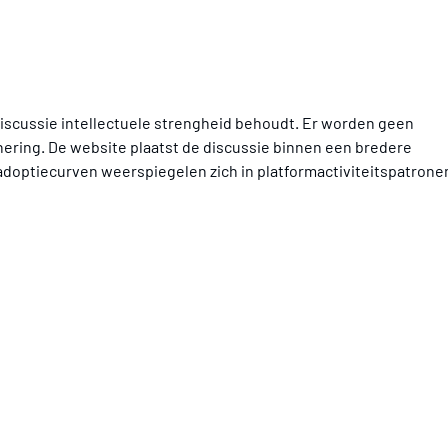
 discussie intellectuele strengheid behoudt. Er worden geen 
ering. De website plaatst de discussie binnen een bredere 
 adoptiecurven weerspiegelen zich in platformactiviteitspatrone