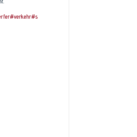
t. 
rfer
#verkehr
#s