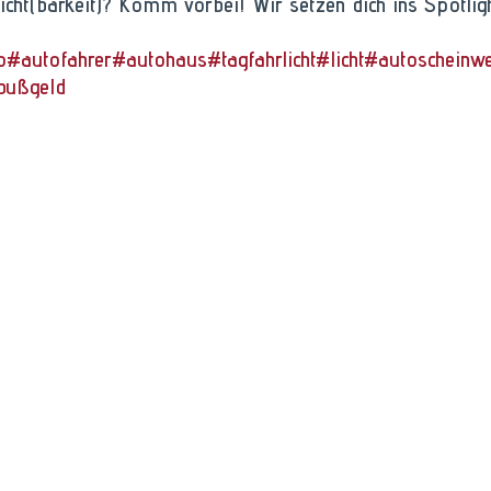
Sicht(barkeit)? Komm vorbei! Wir setzen dich ins Spotligh
o
#autofahrer
#autohaus
#tagfahrlicht
#licht
#autoscheinwe
bußgeld