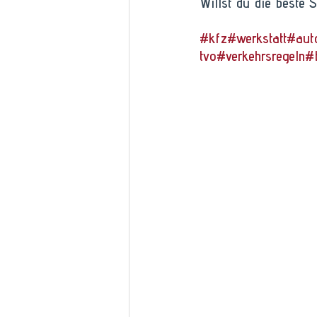
Willst du die beste 
#kfz
#werkstatt
#aut
tvo
#verkehrsregeln
#