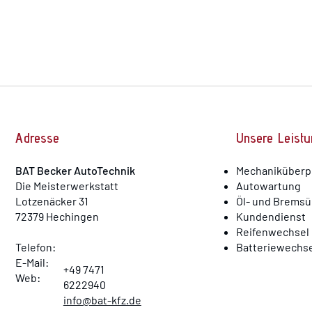
Adresse
Unsere Leist
BAT Becker AutoTechnik
Mechaniküberp
D
ie Meisterwerkstatt
Autowartung
Lotzenäcker 31
Öl- und Brems
72379 Hechingen
Kundendienst
Reifenwechsel
Telefon:
Batteriewechse
E-Mail:
+49 7471
Web:
6222940
info@bat-kfz.de