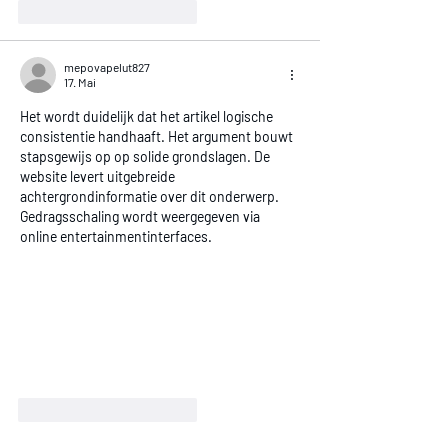
Gefällt mir
Antworten
mepovapelut827
17. Mai
Het wordt duidelijk dat het artikel logische 
consistentie handhaaft. Het argument bouwt 
stapsgewijs op op solide grondslagen. De 
website levert uitgebreide 
achtergrondinformatie over dit onderwerp. 
Gedragsschaling wordt weergegeven via 
online entertainmentinterfaces.
Gefällt mir
Antworten