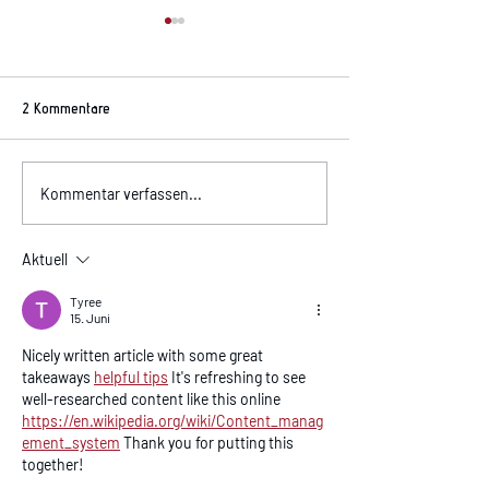
2 Kommentare
Allergiker aufgepas
Komischer Geruch im Auto?
Kommentar verfassen...
Aktuell
Tyree
15. Juni
Nicely written article with some great 
takeaways 
helpful tips
 It's refreshing to see 
well-researched content like this online 
https://en.wikipedia.org/wiki/Content_manag
ement_system
 Thank you for putting this 
together!