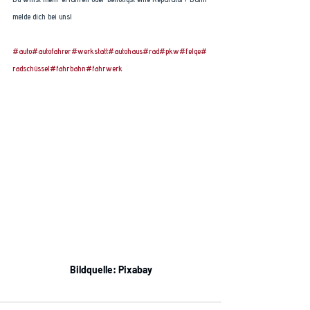
melde dich bei uns! 
#auto
#autofahrer
#werkstatt
#autohaus
#rad
#pkw
#felge
#
radschüssel
#fahrbahn
#fahrwerk
Bildquelle: Pixabay