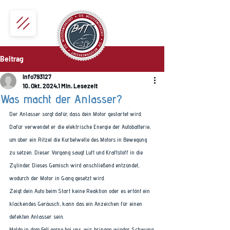
Beitrag
info793127
10. Okt. 2024
1 Min. Lesezeit
Was macht der Anlasser?
Der Anlasser sorgt dafür, dass dein Motor gestartet wird. 
Dafür verwendet er die elektrische Energie der Autobatterie, 
um über ein Ritzel die Kurbelwelle des Motors in Bewegung 
zu setzen. Dieser Vorgang saugt Luft und Kraftstoff in die 
Zylinder. Dieses Gemisch wird anschließend entzündet, 
wodurch der Motor in Gang gesetzt wird. 
Zeigt dein Auto beim Start keine Reaktion oder es ertönt ein 
klackendes Geräusch, kann das ein Anzeichen für einen 
defekten Anlasser sein. 
Melde in dem Fall gerne bei uns, wir bringen wieder Schwung 