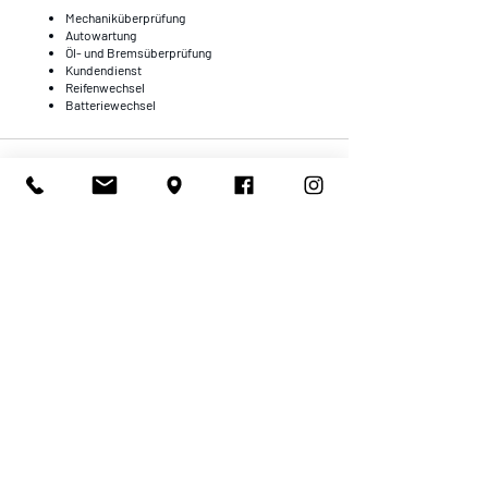
Mechaniküberprüfung
Autowartung
Öl- und Bremsüberprüfung
Kundendienst
Reifenwechsel
Batteriewechsel
Adresse
BAT Becker AutoTechnik
D
ie Meisterwerkstatt
Lotzenäcker 31
72379 Hechingen
Telefon:
+49 7471 6222940
E-Mail:
info@bat-kfz.de
Web:
www.bat-kfz.de
Angebot anfordern
Zum Formular